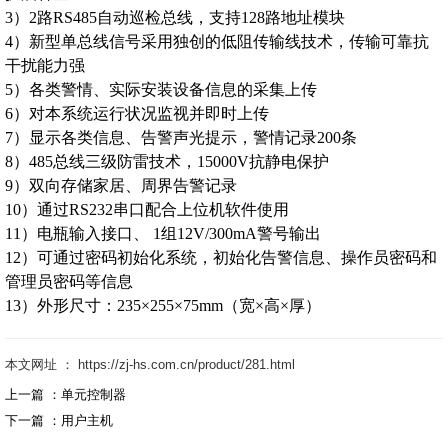
3）2路RS485自动巡检总线，支持128路地址模块
4）新型单总线信号采用独创的低阻传输线技术，传输可靠抗
干扰能力强
5）各类警情、实际安装设备信息的采集上传
6）对本系统运行状况监视并即时上传
7）显示各类信息、告警声光提示，警情记录200条
8）485总线三级防雷技术，15000V抗静电保护
9）双向存储家居、周界告警记录
10）通过RS232串口配合上位机软件使用
11）电瓶输入接口、 1组12V/300mA警号输出
12）可通过密码初始化系统，初始化告警信息、操作员密码和
管理员密码等信息
13）外形尺寸：235×255×75mm（宽×高×厚）
本文网址 ： https://zj-hs.com.cn/product/281.html
上一篇 ：
单元控制器
下一篇 ：
用户主机