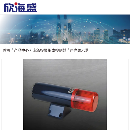
/
/
/
首页
产品中心
应急报警集成控制器
声光警示器