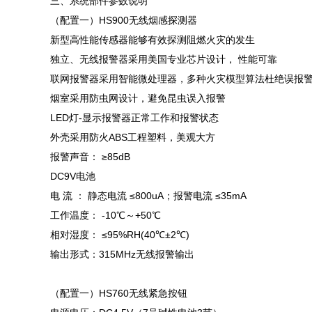
三、系统部件参数说明
（配置一）HS900无线烟感探测器
新型高性能传感器能够有效探测阻燃火灾的发生
独立、无线报警器采用美国专业芯片设计， 性能可靠
联网报警器采用智能微处理器，多种火灾模型算法杜绝误报
烟室采用防虫网设计，避免昆虫误入报警
LED灯-显示报警器正常工作和报警状态
外壳采用防火ABS工程塑料，美观大方
报警声音： ≥85dB
DC9V电池
电 流 ： 静态电流 ≤800uA；报警电流 ≤35mA
工作温度： -10℃～+50℃
相对湿度： ≤95%RH(40℃±2℃)
输出形式：315MHz无线报警输出
（配置一）HS760无线紧急按钮