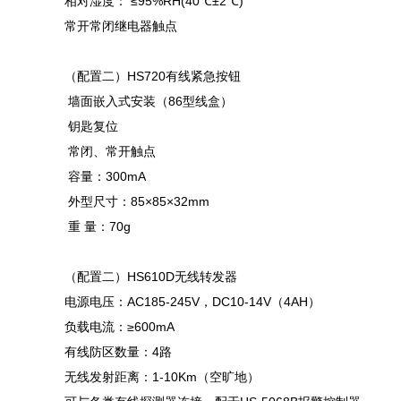
相对湿度： ≤95%RH(40℃±2℃)
常开常闭继电器触点
（配置二）HS720有线紧急按钮
墙面嵌入式安装（86型线盒）
钥匙复位
常闭、常开触点
容量：300mA
外型尺寸：85×85×32mm
重 量：70g
（配置二）HS610D无线转发器
电源电压：AC185-245V，DC10-14V（4AH）
负载电流：≥600mA
有线防区数量：4路
无线发射距离：1-10Km（空旷地）