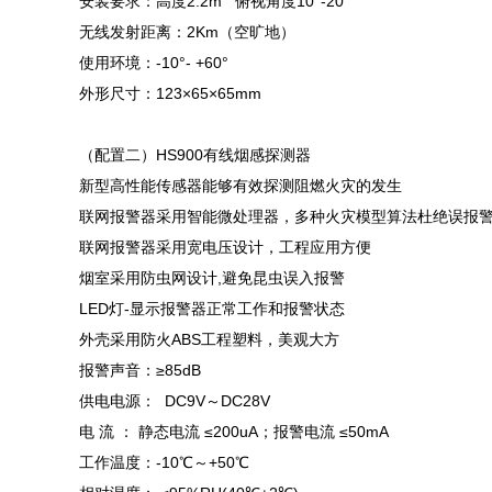
安装要求：高度2.2m 俯视角度10°-20°
无线发射距离：2Km（空旷地）
使用环境：-10°- +60°
外形尺寸：123×65×65mm
（配置二）HS900有线烟感探测器
新型高性能传感器能够有效探测阻燃火灾的发生
联网报警器采用智能微处理器，多种火灾模型算法杜绝误报
联网报警器采用宽电压设计，工程应用方便
烟室采用防虫网设计,避免昆虫误入报警
LED灯-显示报警器正常工作和报警状态
外壳采用防火ABS工程塑料，美观大方
报警声音：≥85dB
供电电源： DC9V～DC28V
电 流 ： 静态电流 ≤200uA；报警电流 ≤50mA
工作温度：-10℃～+50℃