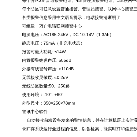
每个分区2组普通接警电话、4组管理员接警电话、1组联网
每个防区可任意设置普通接警、管理员接警、联网中心接警
各类报警信息采用中文语音提示，电话接警清晰明了
可组建一万户电话联网接警中心
电源电压：AC185-245V，DC 10-14V（1.3Ah）
静态电压：75mA（非充电状态）
报警时最大功耗: ≤14W
内置报警喇叭声压: ≥85dB
外接有线警号声压: ≥110dB
无线接收灵敏度: ≤0.2uV
无线防区数量:50、250路
使用环境：-10°- +60°
外型尺寸：350×250×78mm
警讯中心软件
自动接收前端设备发来的警情信息，并在计算机屏上实时显
录贮存系统运行全过程的信息，以备检索，能实时打印信息